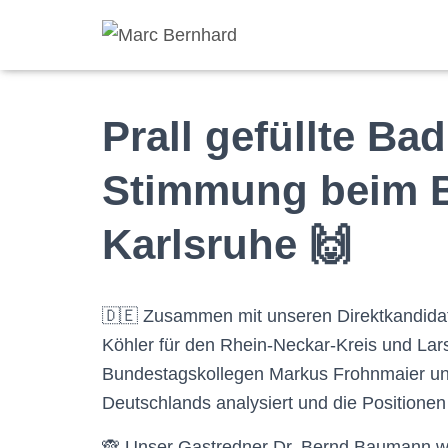
Prall gefüllte Ba
Stimmung beim B
Karlsruhe 🙌
🇩🇪 Zusammen mit unseren Direktkandidat
Köhler für den Rhein-Neckar-Kreis und La
Bundestagskollegen Markus Frohnmaier un
Deutschlands analysiert und die Positionen
🙈 Unser Gastredner Dr. Bernd Baumann wa