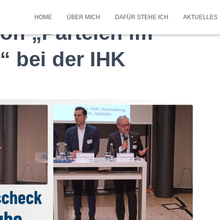
HOME
ÜBER MICH
DAFÜR STEHE ICH
AKTUELLES
on „Parteien im
“ bei der IHK