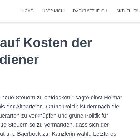
HOME
ÜBER MICH
DAFÜR STEHE ICH
AKTUELLES
auf Kosten der
diener
ür neue Steuern zu entdecken,“ sagte einst Helmar
s der Altparteien. Grüne Politik ist demnach die
erarten zu verknüpfen und grüne Politik für
eue Steuern so zu vermarkten, dass sich der
reut und Baerbock zur Kanz
lerin wählt. Letzteres