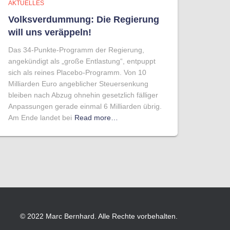
AKTUELLES
Volksverdummung: Die Regierung
will uns veräppeln!
Das 34-Punkte-Programm der Regierung,
angekündigt als „große Entlastung“, entpuppt
sich als reines Placebo-Programm. Von 10
Milliarden Euro angeblicher Steuersenkung
bleiben nach Abzug ohnehin gesetzlich fälliger
Anpassungen gerade einmal 6 Milliarden übrig.
Am Ende landet bei
Read more…
© 2022 Marc Bernhard. Alle Rechte vorbehalten.