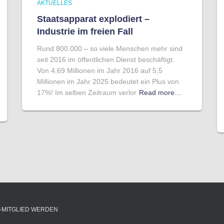
AKTUELLES
Staatsapparat explodiert –
Industrie im freien Fall
Rund 800.000 – so viele Menschen mehr sind
seit 2016 im öffentlichen Dienst beschäftigt.
Von 4,69 Millionen im Jahr 2016 auf 5,5
Millionen im Jahr 2025 bedeutet ein Plus von
17%! Im selben Zeitraum verlor
Read more…
-MITGLIED WERDEN