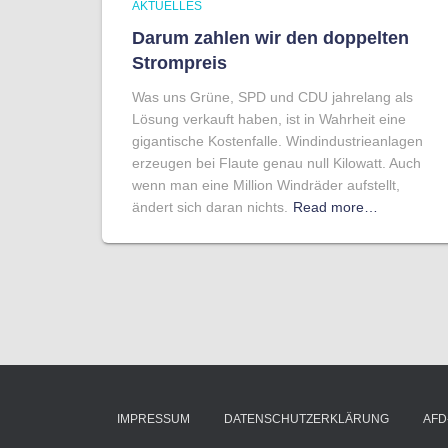
AKTUELLES
Darum zahlen wir den doppelten
Strompreis
Was uns Grüne, SPD und CDU jahrelang als
Lösung verkauft haben, ist in Wahrheit eine
gigantische Kostenfalle. Windindustrieanlagen
erzeugen bei Flaute genau null Kilowatt. Auch
wenn man eine Million Windräder aufstellt,
ändert sich daran nichts.
Read more…
IMPRESSUM
DATENSCHUTZERKLÄRUNG
AFD