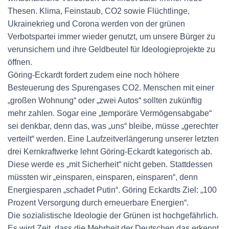
Thesen. Klima, Feinstaub, CO2 sowie Flüchtlinge,
Ukrainekrieg und Corona werden von der grünen
Verbotspartei immer wieder genutzt, um unsere Bürger zu
verunsichern und ihre Geldbeutel für Ideologieprojekte zu
öffnen.
Göring-Eckardt fordert zudem eine noch höhere
Besteuerung des Spurengases CO2. Menschen mit einer
„großen Wohnung“ oder „zwei Autos“ sollten zukünftig
mehr zahlen. Sogar eine „temporäre Vermögensabgabe“
sei denkbar, denn das, was „uns“ bleibe, müsse „gerechter
verteilt“ werden. Eine Laufzeitverlängerung unserer letzten
drei Kernkraftwerke lehnt Göring-Eckardt kategorisch ab.
Diese werde es „mit Sicherheit“ nicht geben. Stattdessen
müssten wir „einsparen, einsparen, einsparen“, denn
Energiesparen „schadet Putin“. Göring Eckardts Ziel: „100
Prozent Versorgung durch erneuerbare Energien“.
Die sozialistische Ideologie der Grünen ist hochgefährlich.
Es wird Zeit, dass die Mehrheit der Deutschen das erkennt