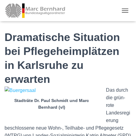
TOGGL
Dramatische Situation
bei Pflegeheimplätzen
in Karlsruhe zu
erwarten
Das durch
die grün-
Stadträte Dr. Paul Schmidt und Marc
rote
Bernhard (vl)
Landesregi
erung
beschlossene neue Wohn-, Teilhabe- und Pflegegesetz
(WTPG) von Landes-Sozialministerin Katrin Altpeter (SPD)