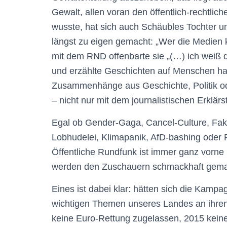
Gewalt, allen voran den öffentlich-rechtli
wusste, hat sich auch Schäubles Tochter u
längst zu eigen gemacht: „Wer die Medien kon
mit dem RND offenbarte sie „(…) ich weiß 
und erzählte Geschichten auf Menschen h
Zusammenhänge aus Geschichte, Politik od
– nicht nur mit dem journalistischen Erklärs
Egal ob Gender-Gaga, Cancel-Culture, Fak
Lobhudelei, Klimapanik, AfD-bashing oder R
Öffentliche Rundfunk ist immer ganz vorne
werden den Zuschauern schmackhaft gema
Eines ist dabei klar: hätten sich die Kampa
wichtigen Themen unseres Landes an ihren 
keine Euro-Rettung zugelassen, 2015 kei