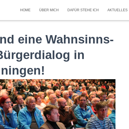
HOME
ÜBER MICH
DAFÜR STEHE ICH
AKTUELLES
 und eine Wahnsinns-
ürgerdialog in
nningen!