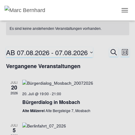
TOGG
Es sind keine anstehenden Veranstaltungen vorhanden.
AB 07.08.2026
 - 
07.08.2026
SUCHE
Ver
Verans
LIST
Datum
Ans
Vergangene Veranstaltungen
Suche
wählen.
Nav
und
JULI
20
2026
Ansich
20. Juli @ 19:00
-
21:00
Bürgerdialog in Mosbach
Naviga
Alte Mälzerei
Alte Bergsteige 7, Mosbach
JULI
5