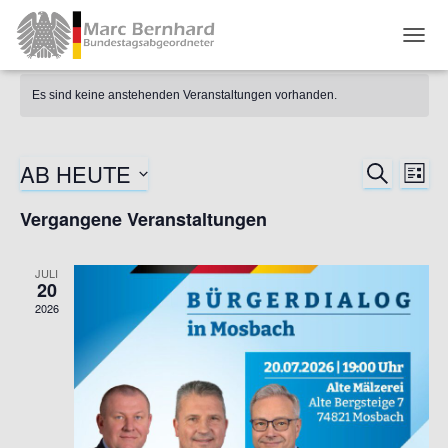
TOGG
Es sind keine anstehenden Veranstaltungen vorhanden.
AB HEUTE
SUCHE
Ver
Verans
LIST
Datum
Ans
Vergangene Veranstaltungen
Suche
wählen.
Nav
und
JULI
20
2026
Ansich
Naviga