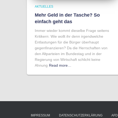
AKTUELLES
Mehr Geld in der Tasche? So
einfach geht das
Immer wieder kommt dieselbe Frage seitens
Kritikern: Wie wollt ihr denn irgendwelche
Entlastungen für die Bürger überhaupt
gegenfinanzieren? Da die Herrschaften von
den Altparteien im Bundestag und in der
Regierung von Wirtschaft schlicht keine
Ahnung
Read more…
IMPRESSUM
DATENSCHUTZERKLÄRUNG
AFD