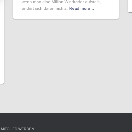
wenn man eine Million Windräder aufstellt,
ändert sich daran nichts.
Read more…
-MITGLIED WERDEN