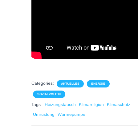
Categories:
AKTUELLES
ENERGIE
SOZIALPOLITIK
Tags:
Heizungstausch
Klimareligion
Klimaschutz
Umrüstung
Wärmepumpe