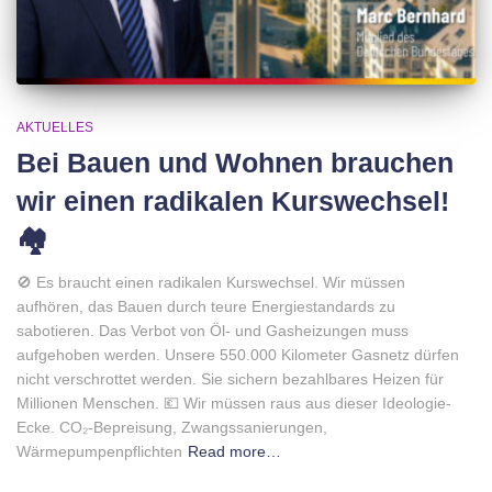
AKTUELLES
Bei Bauen und Wohnen brauchen
wir einen radikalen Kurswechsel!
🏘
🚫 Es braucht einen radikalen Kurswechsel. Wir müssen
aufhören, das Bauen durch teure Energiestandards zu
sabotieren. Das Verbot von Öl- und Gasheizungen muss
aufgehoben werden. Unsere 550.000 Kilometer Gasnetz dürfen
nicht verschrottet werden. Sie sichern bezahlbares Heizen für
Millionen Menschen. 💶 Wir müssen raus aus dieser Ideologie-
Ecke. CO₂-Bepreisung, Zwangssanierungen,
Wärmepumpenpflichten
Read more…