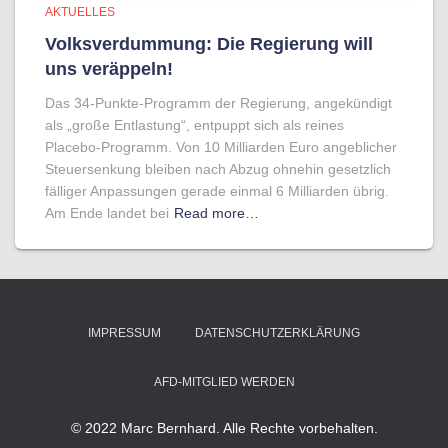
AKTUELLES
Volksverdummung: Die Regierung will
uns veräppeln!
Das 34-Punkte-Programm der Regierung, angekündigt
als „große Entlastung“, entpuppt sich als reines
Placebo-Programm. Von 10 Milliarden Euro angeblicher
Steuersenkung bleiben nach Abzug ohnehin gesetzlich
fälliger Anpassungen gerade einmal 6 Milliarden übrig.
Am Ende landet bei
Read more…
IMPRESSUM
DATENSCHUTZERKLÄRUNG
AFD-MITGLIED WERDEN
© 2022 Marc Bernhard. Alle Rechte vorbehalten.