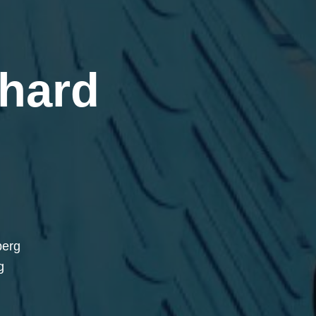
hard
berg
g