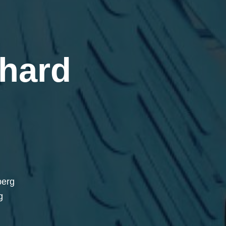
hard
berg
g