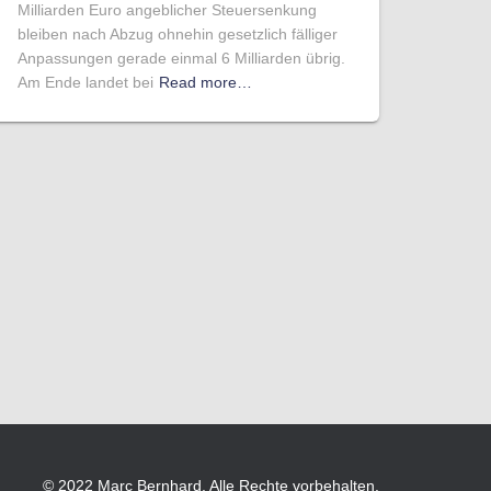
Milliarden Euro angeblicher Steuersenkung
bleiben nach Abzug ohnehin gesetzlich fälliger
Anpassungen gerade einmal 6 Milliarden übrig.
Am Ende landet bei
Read more…
© 2022 Marc Bernhard. Alle Rechte vorbehalten.