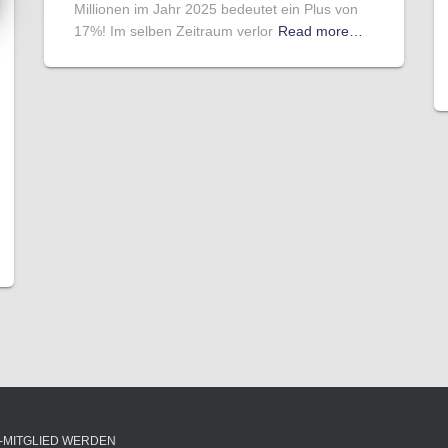
Millionen im Jahr 2025 bedeutet ein Plus von
17%! Im selben Zeitraum verlor
Read more…
-MITGLIED WERDEN