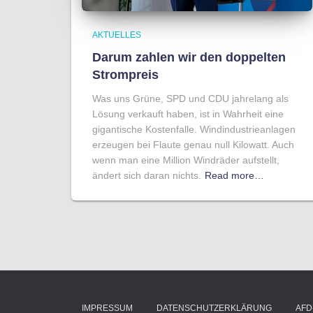
AKTUELLES
Darum zahlen wir den doppelten
Strompreis
Was uns Grüne, SPD und CDU jahrelang als
Lösung verkauft haben, ist in Wahrheit eine
gigantische Kostenfalle. Windindustrieanlagen
erzeugen bei Flaute genau null Kilowatt. Auch
wenn man eine Million Windräder aufstellt,
ändert sich daran nichts.
Read more…
IMPRESSUM
DATENSCHUTZERKLÄRUNG
AFD