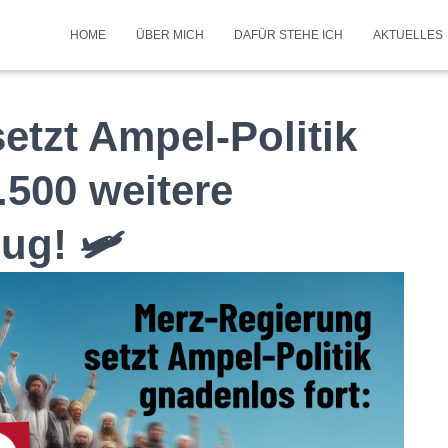
HOME
ÜBER MICH
DAFÜR STEHE ICH
AKTUELLES
etzt Ampel-Politik
.500 weitere
ug! 🛩