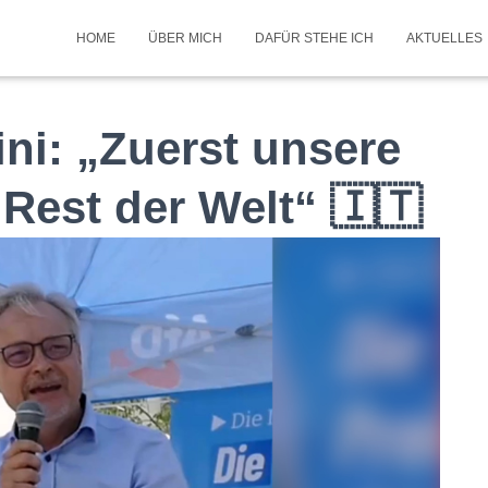
HOME
ÜBER MICH
DAFÜR STEHE ICH
AKTUELLES
ini: „Zuerst unsere
 Rest der Welt“ 🇮🇹