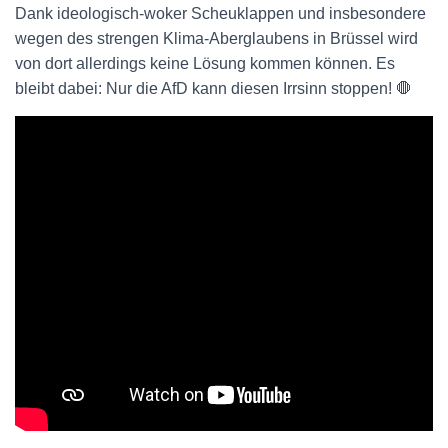
Dank ideologisch-woker Scheuklappen und insbesondere
wegen des strengen Klima-Aberglaubens in Brüssel wird
von dort allerdings keine Lösung kommen können. Es
bleibt dabei: Nur die AfD kann diesen Irrsinn stoppen! 🛑