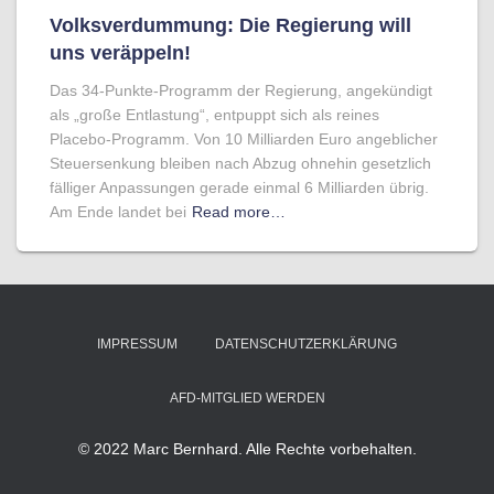
Volksverdummung: Die Regierung will
uns veräppeln!
Das 34-Punkte-Programm der Regierung, angekündigt
als „große Entlastung“, entpuppt sich als reines
Placebo-Programm. Von 10 Milliarden Euro angeblicher
Steuersenkung bleiben nach Abzug ohnehin gesetzlich
fälliger Anpassungen gerade einmal 6 Milliarden übrig.
Am Ende landet bei
Read more…
IMPRESSUM
DATENSCHUTZERKLÄRUNG
AFD-MITGLIED WERDEN
© 2022 Marc Bernhard. Alle Rechte vorbehalten.