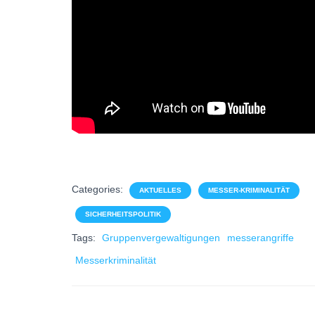
Categories:
AKTUELLES
MESSER-KRIMINALITÄT
SICHERHEITSPOLITIK
Tags:
Gruppenvergewaltigungen
messerangriffe
Messerkriminalität