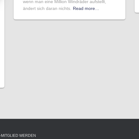
wenn man eine Million Windräder aufstellt,
ändert sich daran nichts.
Read more…
-MITGLIED WERDEN