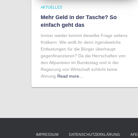
AKTUELLES
Mehr Geld in der Tasche? So
einfach geht das
Immer wieder kommt dieselbe Frage seitens
Kritikern: Wie wollt ihr denn irgendwelche
Entlastungen für die Bürger überhaupt
gegenfinanzieren? Da die Herrschaften von
den Altparteien im Bundestag und in der
Regierung von Wirtschaft schlicht keine
Ahnung
Read more…
IMPRESSUM
DATENSCHUTZERKLÄRUNG
AFD